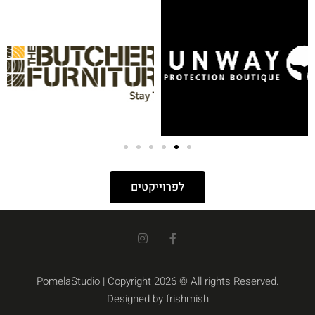
לפרוייקטים
PomelaStudio | Copyright 2026 © All rights Reserved.
Designed by frishmish